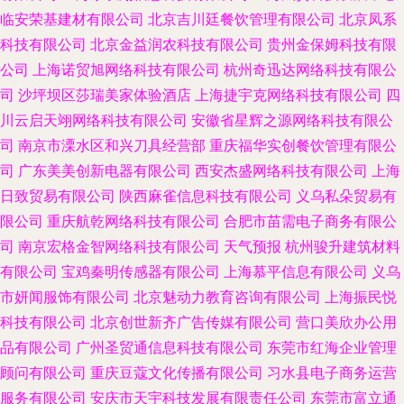
临安荣基建材有限公司
北京吉川廷餐饮管理有限公司
北京凤系
科技有限公司
北京金益润农科技有限公司
贵州金保姆科技有限
公司
上海诺贸旭网络科技有限公司
杭州奇迅达网络科技有限公
司
沙坪坝区莎瑞美家体验酒店
上海捷宇克网络科技有限公司
四
川云启天翊网络科技有限公司
安徽省星辉之源网络科技有限公
司
南京市溧水区和兴刀具经营部
重庆福华实创餐饮管理有限公
司
广东美美创新电器有限公司
西安杰盛网络科技有限公司
上海
日致贸易有限公司
陕西麻雀信息科技有限公司
义乌私朵贸易有
限公司
重庆航乾网络科技有限公司
合肥市苗需电子商务有限公
司
南京宏格金智网络科技有限公司
天气预报
杭州骏升建筑材料
有限公司
宝鸡秦明传感器有限公司
上海慕平信息有限公司
义乌
市妍闻服饰有限公司
北京魅动力教育咨询有限公司
上海振民悦
科技有限公司
北京创世新齐广告传媒有限公司
营口美欣办公用
品有限公司
广州圣贸通信息科技有限公司
东莞市红海企业管理
顾问有限公司
重庆豆蔻文化传播有限公司
习水县电子商务运营
服务有限公司
安庆市天宇科技发展有限责任公司
东莞市富立通