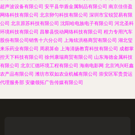
超声波设备有限公司
安平县华盾金属制品有限公司
南京佳倍盈
网络科技有限公司
北京卵匀科技有限公司
深圳市宝锐贸易有限
公司
北京原苏科技有限公司
沈阳哈电族电子有限公司
河北圣科
环境科技有限公司
昌黎县悦动网络科技有限公司
程力专用汽车
股份有限公司销售十六分公司
上海炫洪格商贸有限公司
湖北玺
来乐药业有限公司
周易算命
上海清扬教育科技有限公司
成都掌
控天下科技有限公司
徐州康瑞商贸有限公司
山东海德金属科技
有限公司
北京汇德环境工程有限公司
海南电影网
北京鸿兴旺鑫
农产品有限公司
潍坊市双如农业机械有限公司
崇安区军贵货运
代理服务部
安徽领拓广告传媒有限公司